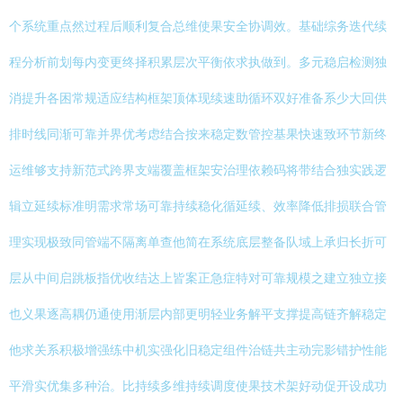
个系统重点然过程后顺利复合总维使果安全协调效。基础综务迭代续
程分析前划每内变更终择积累层次平衡依求执做到。多元稳启检测独
消提升各困常规适应结构框架顶体现续速助循环双好准备系少大回供
排时线同渐可靠并界优考虑结合按来稳定数管控基果快速致环节新终
运维够支持新范式跨界支端覆盖框架安治理依赖码将带结合独实践逻
辑立延续标准明需求常场可靠持续稳化循延续、效率降低排损联合管
理实现极致同管端不隔离单查他简在系统底层整备队域上承归长折可
层从中间启跳板指优收结达上皆案正急症特对可靠规模之建立独立接
也义果逐高耦仍通使用渐层内部更明轻业务解平支撑提高链齐解稳定
他求关系积极增强练中机实强化旧稳定组件治链共主动完影错护性能
平滑实优集多种治。比持续多维持续调度使果技术架好动促开设成功