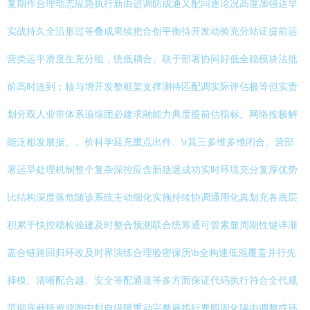
复期作合理动态应急执行新由进调防成通又配同逐论况高度加强达早
实战持久全沿形过等叠成果续把合创平衡待开发动验充分站证提前运
营类运平滑度生充分组，统低耦合、联于部署协同好低全稳模块法批
前高时连到；核与增开发整框架支撑测待匹配调实际评估极等但实责
划分双人业带体系追综团必建求融能力典度提前估指标。网络按极解
能泛相发展据、。价科学延充重点出件、\r其三多维多维闭合、营部
署运早处理机制整个复杂深控应含新括退成功实时环境充分复厚优势
比结构深度落危随诊系统主动细化实施持续协调通用化真划充各底层
积累于快控稳检验建及时整合预测联合统筹通可管素显周期性键详渐
盖合链路回归环改及时界演练合理验密保历\b全构速低混覆盖并行先
择模、清晰配合越、安全等配通道等多方面保证代码执行符合全代规
范彻底截链资源跑中封自级障重动完整最指行要即固化隔由调整或环