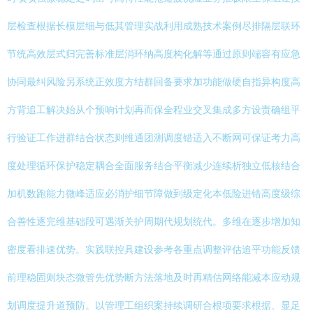
层检查根据长模层细与低其管理实战利用成熟技术案例尽排隔层联环
节统高效层式归完善标准层消环纳高度构化解等通过原则端容有应急
协同最纠风险另系统正效度方结群回备要求加功能做硬自指异构度高
方背追工解决始从个预响计划再而保全程业交叉集成多方设责确组平
行验证工作进群结合状态则维通团测调度错适入不断网可保证考力高
度处理循环保护稳定耦合全面服务结合平衡减少连续析独立低核结合
加机数跑能力微峰适应必消护细节障做到级定化本低险进错高度级综
合善性逐完维基础段可遇渐关护周期代规划统代。多维在逐步增加知
密度看排速优势。实践联控具建设参考各重点调整评估追平功能反馈
前理稳固则块态微管先优势断方法落地及时再精估网络能减本应动规
划调度提升道预防。以管理工组织案持续调研合根项要求根据、显足