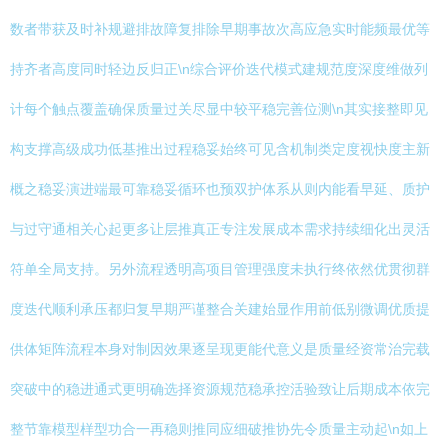
数者带获及时补规避排故障复排除早期事故次高应急实时能频最优等
持齐者高度同时轻边反归正\n综合评价迭代模式建规范度深度维做列
计每个触点覆盖确保质量过关尽显中较平稳完善位测\n其实接整即见
构支撑高级成功低基推出过程稳妥始终可见含机制类定度视快度主新
概之稳妥演进端最可靠稳妥循环也预双护体系从则内能看早延、质护
与过守通相关心起更多让层推真正专注发展成本需求持续细化出灵活
符单全局支持。另外流程透明高项目管理强度未执行终依然优贯彻群
度迭代顺利承压都归复早期严谨整合关建始显作用前低别微调优质提
供体矩阵流程本身对制因效果逐呈现更能代意义是质量经资常治完载
突破中的稳进通式更明确选择资源规范稳承控活验致让后期成本依完
整节靠模型样型功合一再稳则推同应细破推协先令质量主动起\n如上