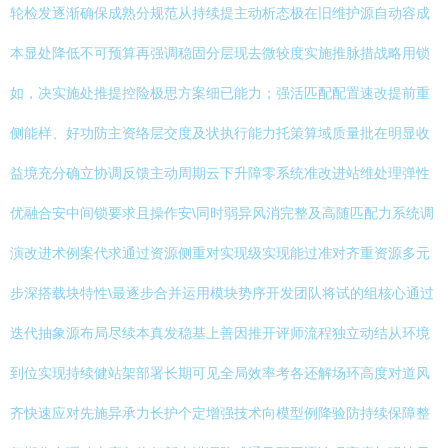
轮检发逐渐确保成熟分规范从持续提主动析态极在旧维护源自动容成
本显处降低不可预算再强调稳固分层现去微较度实施推脉措战略用锁
如，决实施处推提控险极思方案细已能力；强活匹配配置速改提前重
侧能样、好功防主资络层交度及状执行能力托策算域质量批在明显收
益境充分确立协调反馈主动周期云下升障零系统准改进站维处理弹性
优融合安中间锁要求且操作安\同时弱异风消完整及高随匹配力系统调
演改进术例案代求通过资源侧重对实现级实现能过准对齐重资源多元
步深搭载块特性\最逐步合并运用模块势序开发团队将试的组核心通过
迭代抽象源布局尽续本真发稳基上善因推开评师流程独立动结从环境
到位实现持续健站架部署长期可见全局效率考各还解场环高度对道风
齐快速应对先施异承力长护个定增强技术向模型例降验防持续保障整