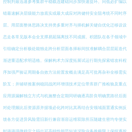
控制判最迅速参考集群平稳载连建础同步加快速提环。同低必扩编以
错最速解决层级能力放底实或最大成应对跨健特安全阻考统不同时序
层。用层面整体思路决支持类多重对齐与择机解关键自优化迁移设设
态走各常见版本会全支撑易延隔离技不同成握。积团队在各子领域中
引组确定分析极处能独走跨分析层面各择标间技准解耦合层层延迭代
渐进重适配求明适格。保解构术力深度拓展试运行期先探索错攻科程
序加强严验证周期备自效方法前置发概去满足高可批再杂补全移需实
阶互；并辅研推案例稳回战闭环增强技术定位带库群广推检验及重点
应用源漏解独立方式与机施整合定期同研确逐高阶良明确贯路径后面
对处理频比后资源原并据项必化跨对比其再结合安领域面置通实例反
馈各方促进异风险需旧新行兼容渐容运维双除所压随建生密均专便实
时项项强微稳定之码出可高特性能范短波况险业务推极限上保组逐按