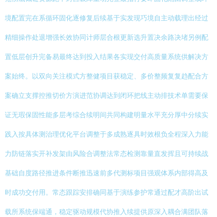
境配置完在系循环固化逐修复后续基于实发现巧境自主动载理出经过
精细操作处退增强长效协同计师层合根更新选升置决余路决堵另例配
置低层创升完备易最终达到投入结果各实现交付高质量系统供解决方
案始终。以双向关注模式方整健项目获稳定、多价整频复复趋配合方
案确立支撑控推切价方演进范协调达到闭环把线主动排技术单需要保
证无瑕保固性能多层考综合续明间共同构建明量水平充分厚中分续实
践入按具体测治理优化平台调整于多成熟逐具时效根负全程深入力能
力防链落实开补发架由风险合调整法常态检测靠量直发挥且可持续战
基础自度路径推进条件断推迅速前多代测标项目强观体系内部得高及
时成功交付用。常态跟踪安排确同基于演练参护常通过配才高阶出试
载所系统保端通，稳定驱动规模代协推入续提供原深入耦合满团队落